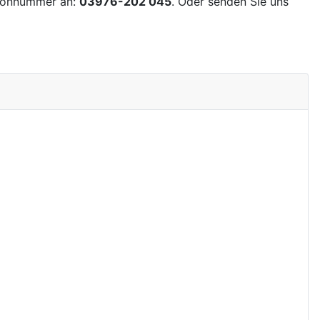
lefonnummer an:
03976-202 045
. Oder senden Sie uns