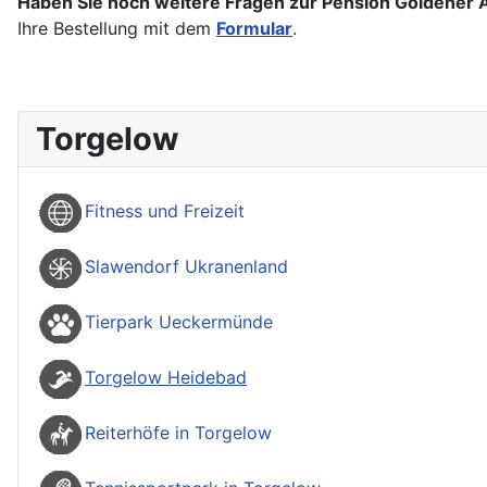
Haben Sie noch weitere Fragen zur Pension Goldener 
Ihre Bestellung mit dem
Formular
.
Torgelow
Fitness und Freizeit
Slawendorf Ukranenland
Tierpark Ueckermünde
Torgelow Heidebad
Reiterhöfe in Torgelow