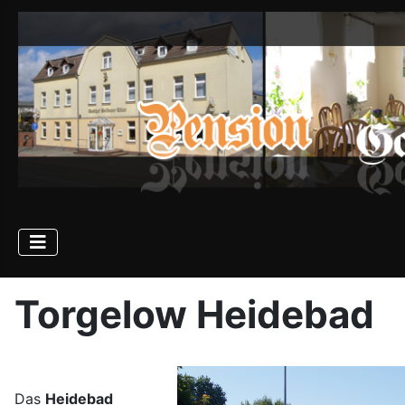
Torgelow Heidebad
Das
Heidebad