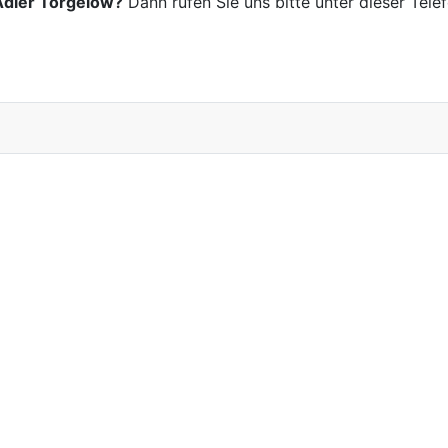
Adler Torgelow?
Dann rufen Sie uns bitte unter dieser Te