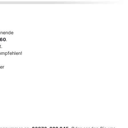
onende
660
.
t.
empfehlen!
er