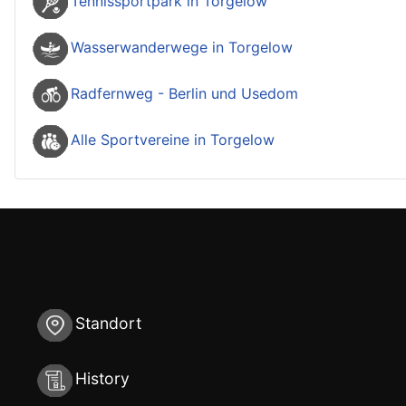
Tennissportpark in Torgelow
Wasserwanderwege in Torgelow
Radfernweg - Berlin und Usedom
Alle Sportvereine in Torgelow
Standort
History